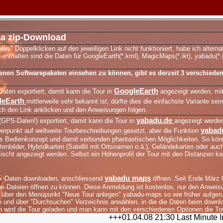
a zip-Download
s" Doppelklicken auf den jeweiligen Link nicht funktioniert, habe ich alternati
n enthalten sind die Daten für GoogleEarth(*.kml), MagicMaps(*.ikt), yabadu(*.
nen Softwarepaketen einsehen zu können, gibt es derzeit 3 verschieden
GoogleEarth
aten exportiert, damit kann die Tour in
angezeigt werden, mit
leEarth
mittlerweile sehr bekannt ist, dürfte dies die einfachste Variante sein
ach den Link anklicken und den Anweisungen folgen.
yabadu.de
(GPS-Daten!) exportiert, damit kann die Tour in
angezeigt werde
yabad
erpunkt auf weltweite Tourbeschreibungen gesetzt, aber die Funktion
ives Bedienkonzept und damit verbunden phantastischen Möglichkeiten. So kön
tenbilder, Hybridkarten (Satellit mit Ortsnamen o.ä.), Geländekarten oder auch
ischt angezeigt werden. Selbst ein Höhenprofil der Tour mit den Distanzen k
yabadu maps
x-Daten downloaden, anschliessend
öffnen. Seit Ende März
x-Dateien öffnen zu können. Diese Anmeldung ist kostenlos, nur den Anweis
 über den Menüpunkt "Neue Tour anlegen" yabadu-maps so wie früher aufger
 und über "Durchsuchen" Verzeichnis anwählen, in die die Daten beim downl
 wird die Tour geladen und man kann mit den verschiedenen Optionen die To
+++01.04.08 21:30 Last Minute Info