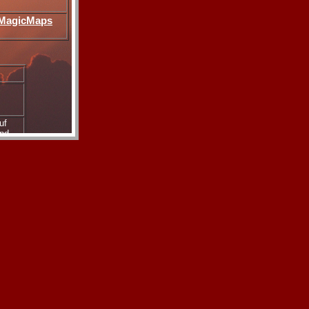
MagicMaps
uf
und
inig
 an,
egen