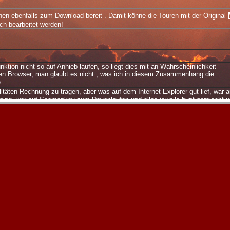
hen ebenfalls zum Download bereit . Damit könne die Touren mit der Original
ch bearbeitet werden!
nktion nicht so auf Anhieb laufen, so liegt dies mit an Wahrscheinlichkeit
en Browser, man glaubt es nicht , was ich in diesem Zusammenhang die
.
litäten Rechnung zu tragen, aber was auf dem Internet Explorer gut lief, war a
r ging, war auf Seamonkey zum Davonlaufen und alles jeweils bunt gemischt 
würde mich nicht mehr trauen, ein Urteil abzugeben, welcher Broswer der alle
ngigen Browser zu installieren und einfach zu probieren, hört sich bescheuert
schief gehen , so kann es natürlich auch an den lokalen PC-Einstellungen li
htes RTFM-Problem(Insidern
ist
dies ein Begriff).