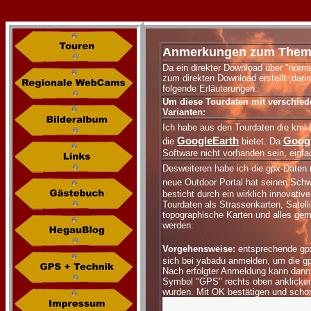
Anmerkungen zum Them
Da ein direkter Download über "normale
zum direkten Download erstellt ,dari
folgende Erläuterungen:
Um diese Tourdaten mit verschiede
Varianten:
Ich habe aus den Tourdaten die kml-D
GoogleEarth
Goog
die
bietet. Da
Software nicht vorhanden sein, einf
Desweiteren habe ich die gpx-Daten 
neue Outdoor Portal hat seinen Schw
besticht durch ein wirklich innovat
Tourdaten als Strassenkarten, Satelli
topographische Karten und alles gem
werden.
Vorgehensweise:
entsprechende gp
sich bei yabadu anmelden, um die gp
Nach erfolgter Anmeldung kann dann
Symbol "GPS" rechts oben anklicken
wurden. Mit OK bestätigen und schon