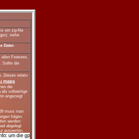
v ein zip-file
gpx). siehe
e Datei-
 allen Features,
. Sollte die
n.
Dieses relativ
u maps
nen die
 als vollwertige
ann angezeigt
 08 muss man
ungen folgen.
ufen werden:
oad abgelegt
ur auswerten.
: um die gpx-Dateien unter yabadu.de öffnen zu können, muss do