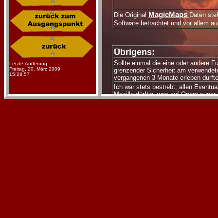
MagicMaps
Die Original
Daten ste
Software betrachtet und vor allem au
Übrigens:
Sollte einmal die eine oder andere Fu
Letzte Änderung:
Freitag, 20. März 2009
grenzender Sicherheit am verwendet
15:28:57
vergangenen 3 Monate erleben durfte
Ich war stets bestrebt, allen Eventua
Mozilla dürftig, was auf Opera supe
ohne irgendwelche Ordnung. Also ich 
Seligmachende sein soll.
Ich würde deshalb empfehlen, alle gä
ist aber so.
Sollte speziell beim Download etwas 
oder es handelt sich um ein schlic
zuletzt aktualisiert 14.03.08