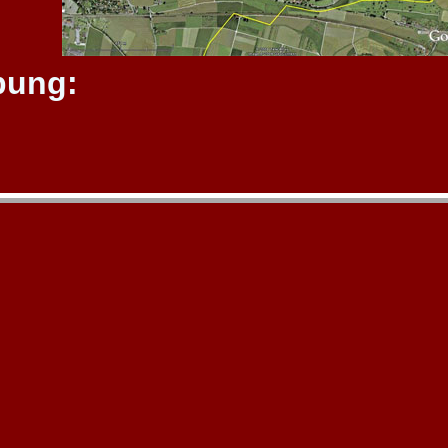
bung: