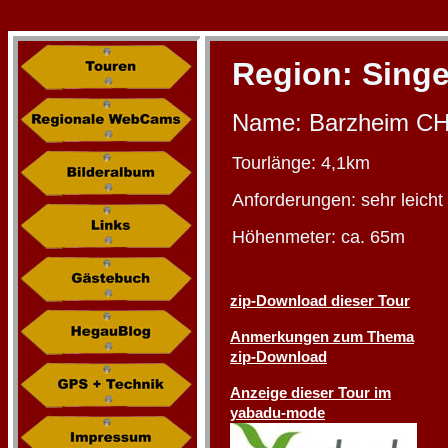
Region:
Sing
Name: Barzheim CH
Tourlänge: 4,1km
Anforderungen: sehr leicht
Höhenmeter: ca. 65m
zip-Download dieser Tour
Anmerkungen zum Thema
zip-Download
Anzeige dieser Tour im
yabadu-mode