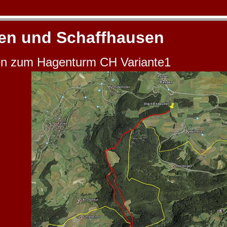
en und Schaffhausen
n zum Hagenturm CH Variante1